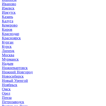
Иваново
Ижевск
Иркутск
Казань
Калуга
Кемерово
Киров
Краснодар
Красноярск
Курган
Курск
Липецк
Москва
Мурманск
Надым
Нижневартовск
Нижний Новгород
Новосибирск
Новый Уренгой
Ноябрьск
Омск
Орел
Пенза
Петрозаводск