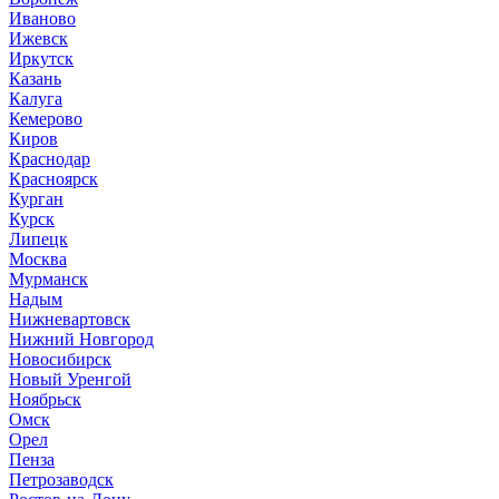
Иваново
Ижевск
Иркутск
Казань
Калуга
Кемерово
Киров
Краснодар
Красноярск
Курган
Курск
Липецк
Москва
Мурманск
Надым
Нижневартовск
Нижний Новгород
Новосибирск
Новый Уренгой
Ноябрьск
Омск
Орел
Пенза
Петрозаводск